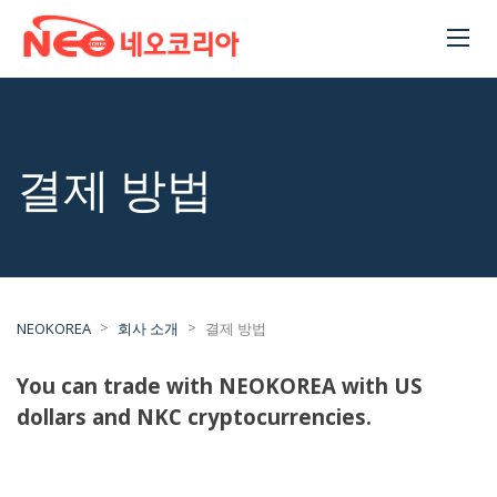
결제 방법
>
>
NEOKOREA
회사 소개
결제 방법
You can trade with NEOKOREA with US
dollars and NKC cryptocurrencies.