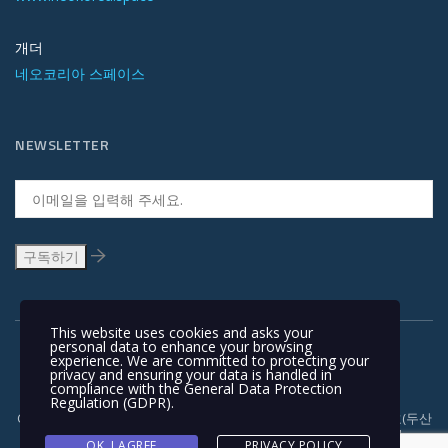
개더
네오코리아 스페이스
NEWSLETTER
This website uses cookies and asks your
personal data to enhance your browsing
experience. We are committed to protecting your
privacy and ensuring your data is handled in
compliance with the
General Data Protection
Regulation (GDPR)
.
Copyright © 1991-2018 | 경기도 안양시 흥안대로 415, 서관 1110호(두산
벤처다임) 우: 14059 | T +82-31-478-5434 | F +82-31-478-5437 |
OK, I AGREE
PRIVACY POLICY