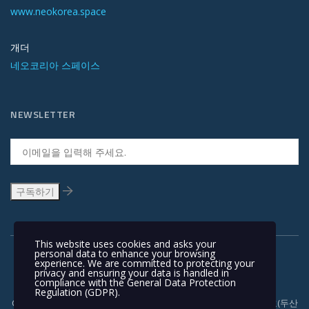
www.neokorea.space
개더
네오코리아 스페이스
NEWSLETTER
This website uses cookies and asks your
personal data to enhance your browsing
experience. We are committed to protecting your
privacy and ensuring your data is handled in
compliance with the
General Data Protection
Regulation (GDPR)
.
Copyright © 1991-2018 | 경기도 안양시 흥안대로 415, 서관 1110호(두산