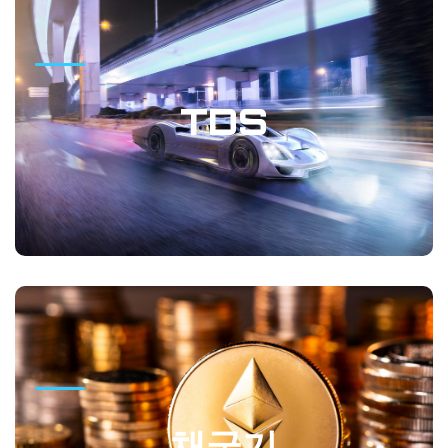
TDS
TDS는 자동차 디자인 미래 비전을 공유하는 네오코리아 커뮤
TDS
니티 입니다. 자동차 관련 정보 뿐만 아니라 유익한 생활 정보
도 얻을수 있는 곳입니다.
GO
채굴기
네오코리아는 해외에서 암호화폐 채굴기를 수입 관리하고 있
채굴기