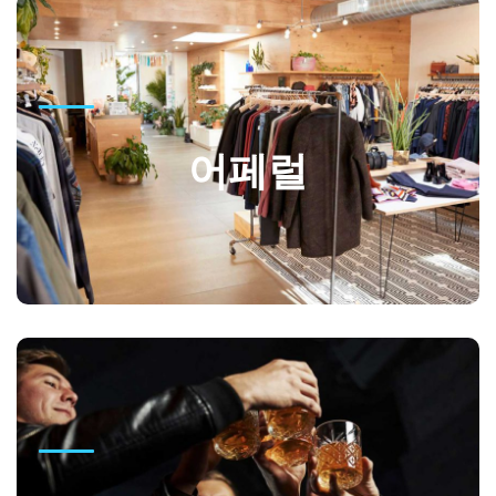
어페럴
네오코리아는 해외 유명 패션 브랜드의 한국에 대리점을 운영
어페럴
하고 있습니다.
GO
주류수입