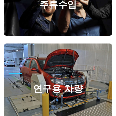
서머홀 증류소를 통해 해외에서 한국으로 주류를 수입하고 있
주류수입
습니다.
GO
연구용 차량
네오코리아 자동차 연구 개발에 필요한 연구용 부품과
연구용 차량
차량을 일본, 독일, 미국의 파트너를 통해서 기업에 공
급 합니다.
GO