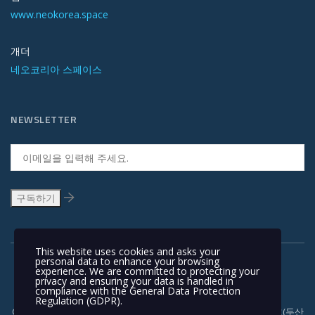
www.neokorea.space
개더
네오코리아 스페이스
NEWSLETTER
This website uses cookies and asks your
personal data to enhance your browsing
experience. We are committed to protecting your
privacy and ensuring your data is handled in
compliance with the
General Data Protection
Regulation (GDPR)
.
Copyright © 1991-2018 | 경기도 안양시 흥안대로 415, 서관 1110호(두산