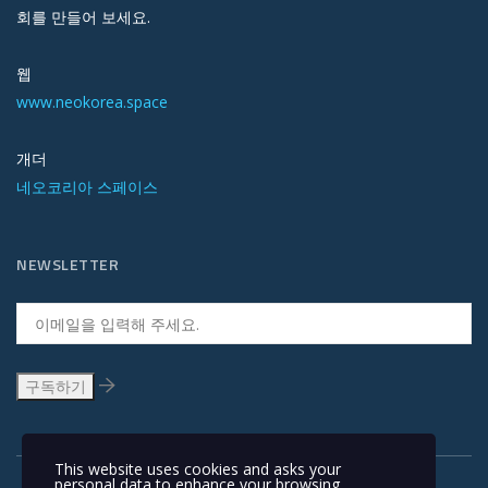
회를 만들어 보세요.
웹
www.neokorea.space
개더
네오코리아 스페이스
NEWSLETTER
This website uses cookies and asks your
personal data to enhance your browsing