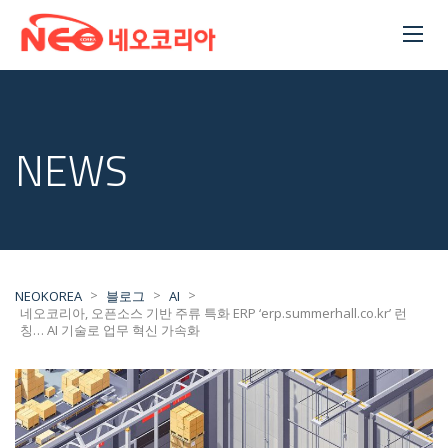
NEWS
>
>
>
NEOKOREA
블로그
AI
네오코리아, 오픈소스 기반 주류 특화 ERP ‘erp.summerhall.co.kr’ 런
칭… AI 기술로 업무 혁신 가속화