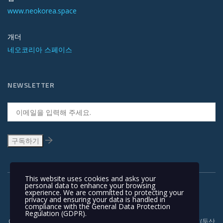
www.neokorea.space
개더
네오코리아 스페이스
NEWSLETTER
This website uses cookies and asks your
personal data to enhance your browsing
experience. We are committed to protecting your
privacy and ensuring your data is handled in
compliance with the
General Data Protection
Regulation (GDPR)
.
Copyright © 1991-2018 | 경기도 안양시 흥안대로 415, 서관 1110호(두산