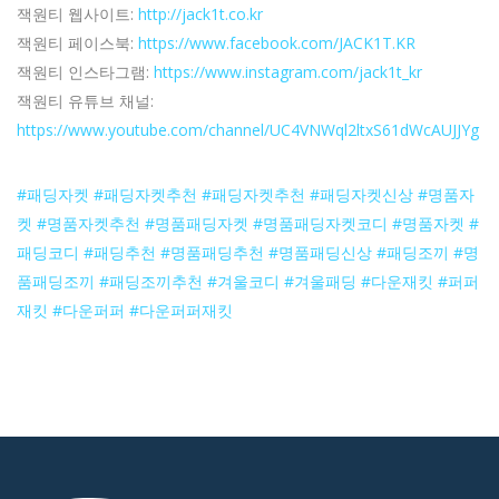
잭원티 웹사이트:
http://jack1t.co.kr
잭원티 페이스북:
https://www.facebook.com/JACK1T.KR
잭원티 인스타그램:
https://www.instagram.com/jack1t_kr
잭원티 유튜브 채널:
https://www.youtube.com/channel/UC4VNWql2ltxS61dWcAUJJYg
#패딩자켓
#패딩자켓추천
#패딩자켓추천
#패딩자켓신상
#명품자
켓
#명품자켓추천
#명품패딩자켓
#명품패딩자켓코디
#명품자켓
#
패딩코디
#패딩추천
#명품패딩추천
#명품패딩신상
#패딩조끼
#명
품패딩조끼
#패딩조끼추천
#겨울코디
#겨울패딩
#다운재킷
#퍼퍼
재킷
#다운퍼퍼
#다운퍼퍼재킷