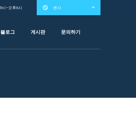
전9시~오후6시
본사
블로그
게시판
문의하기