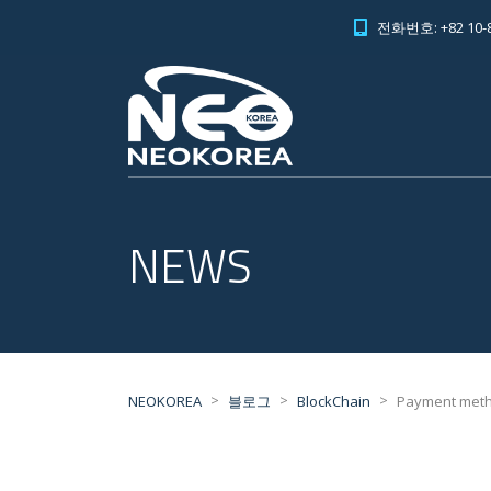
전화번호: +82 10-8
NEWS
>
>
>
NEOKOREA
블로그
BlockChain
Payment meth