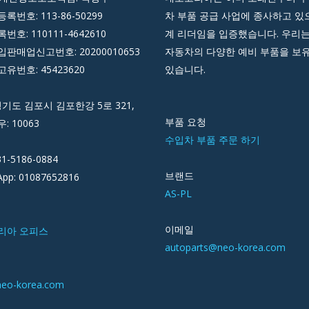
록번호: 113-86-50299
차 부품 공급 사업에 종사하고 있으
호: 110111-4642610
계 리더임을 입증했습니다. 우리는
판매업신고번호: 20200010653
자동차의 다양한 예비 부품을 보
유번호: 45423620
있습니다.
경기도 김포시 김포한강 5로 321,
부품 요청
우: 10063
수입차 부품 주문 하기
31-5186-0884
브랜드
pp: 01087652816
AS-PL
이메일
리아 오피스
autoparts@neo-korea.com
neo-korea.com