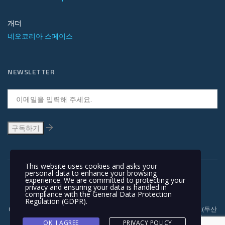
개더
네오코리아 스페이스
NEWSLETTER
This website uses cookies and asks your
personal data to enhance your browsing
experience. We are committed to protecting your
privacy and ensuring your data is handled in
compliance with the
General Data Protection
Regulation (GDPR)
.
Copyright © 1991-2018 | 경기도 안양시 흥안대로 415, 서관 1110호(두산
벤처다임) 우: 14059 | T +82-31-478-5434 | F +82-31-478-5437 |
OK, I AGREE
PRIVACY POLICY