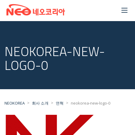
NEOKOREA-NEW-
LOGO-0
>
>
>
NEOKOREA
회사 소개
연혁
neokorea-new-logo-0