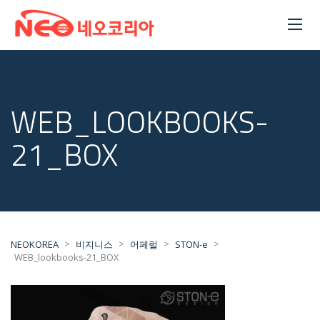
WEB_LOOKBOOKS-
21_BOX
>
>
>
>
NEOKOREA
비지니스
어페럴
STON-e
WEB_lookbooks-21_BOX