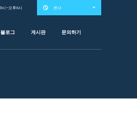
전9시~오후6시
본사
블로그
게시판
문의하기