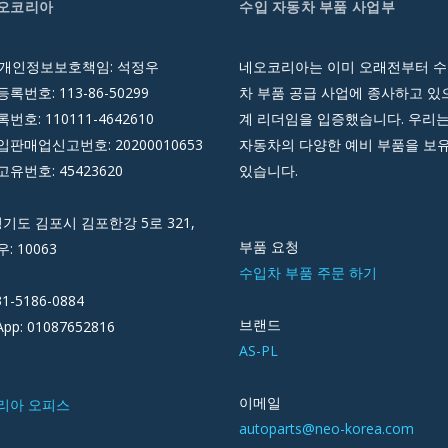
네오코리아
수입 자동차 부품 사업부
 개인정보보호책임: 석정우
네오코리아는 이미 오래전부터 수
록번호: 113-86-50299
차 부품 공급 사업에 종사하고 있으
호: 110111-4642610
계 리더임을 입증했습니다. 우리는
판매업신고번호: 20200010653
자동차의 다양한 예비 부품을 보
유번호: 45423620
있습니다.
경기도 김포시 김포한강 5로 321,
부품 요청
우: 10063
수입차 부품 주문 하기
31-5186-0884
브랜드
pp: 01087652816
AS-PL
이메일
리아 오피스
autoparts@neo-korea.com