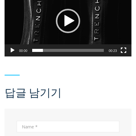
레
이
어
00:00
00:23
답글 남기기