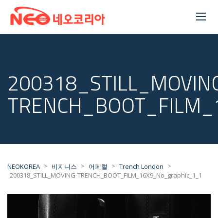
200318_STILL_MOVIN
TRENCH_BOOT_FILM_
>
>
>
>
NEOKOREA
비지니스
어페럴
Trench London
200318_STILL_MOVING-TRENCH_BOOT_FILM_16X9_No_graphic_1_1
동
영
상
플