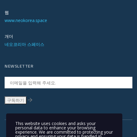
웹
www.neokorea.space
개더
네오코리아 스페이스
NEWSLETTER
This website uses cookies and asks your
personal data to enhance your browsing
experience. We are committed to protecting your
privacy and ensuring your data is handled in