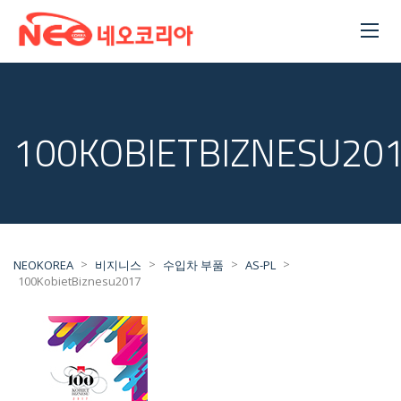
100KOBIETBIZNESU20
>
>
>
>
NEOKOREA
비지니스
수입차 부품
AS-PL
100KobietBiznesu2017