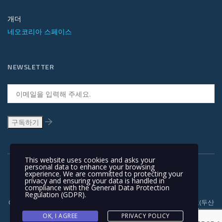
개더
네오코리아 스페이스
NEWSLETTER
This website uses cookies and asks your
personal data to enhance your browsing
experience. We are committed to protecting your
privacy and ensuring your data is handled in
compliance with the
General Data Protection
Regulation (GDPR)
.
Copyright © 1991-2018 | 경기도 안양시 흥안대로 415, 서관 1110호(두산
벤처다임) 우: 14059 | T +82-31-478-5434 | F +82-31-478-5437 |
OK, I AGREE
PRIVACY POLICY
NEOKOREA TRADING COMPANY LIMITED. NEOKOREA. ALL RIGHTS