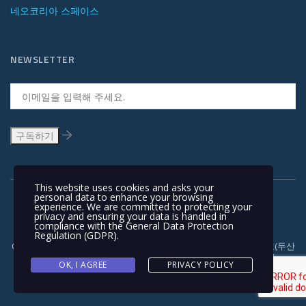
네오코리아 스페이스
NEWSLETTER
This website uses cookies and asks your
personal data to enhance your browsing
experience. We are committed to protecting your
privacy and ensuring your data is handled in
compliance with the
General Data Protection
Regulation (GDPR)
.
Copyright © 1991-2018 | 경기도 안양시 흥안대로 415, 서관 1110호(두산
벤처다임) 우: 14059 | T +82-31-478-5434 | F +82-31-478-5437 |
OK, I AGREE
PRIVACY POLICY
NEOKOREA TRADING COMPANY LIMITED. NEOKOREA. ALL RIGHTS
RESERVED. |
이용 약관과 개인정보 보호정책