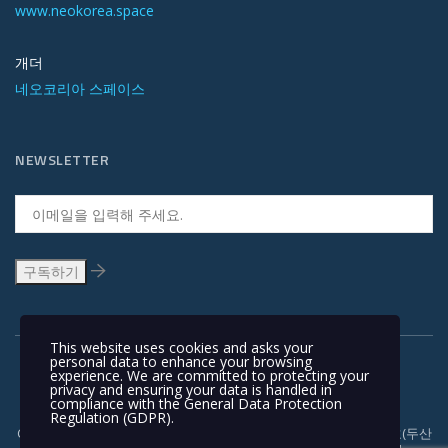
www.neokorea.space
개더
네오코리아 스페이스
NEWSLETTER
This website uses cookies and asks your
personal data to enhance your browsing
experience. We are committed to protecting your
privacy and ensuring your data is handled in
compliance with the
General Data Protection
Regulation (GDPR)
.
Copyright © 1991-2018 | 경기도 안양시 흥안대로 415, 서관 1110호(두산