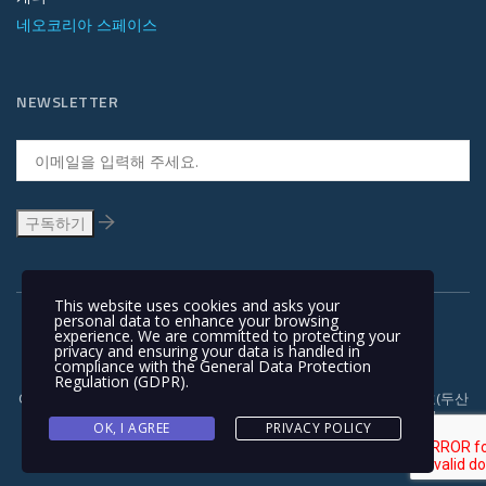
네오코리아 스페이스
NEWSLETTER
This website uses cookies and asks your
personal data to enhance your browsing
experience. We are committed to protecting your
privacy and ensuring your data is handled in
compliance with the
General Data Protection
Regulation (GDPR)
.
Copyright © 1991-2018 | 경기도 안양시 흥안대로 415, 서관 1110호(두산
벤처다임) 우: 14059 | T +82-31-478-5434 | F +82-31-478-5437 |
OK, I AGREE
PRIVACY POLICY
NEOKOREA TRADING COMPANY LIMITED. NEOKOREA. ALL RIGHTS
RESERVED. |
이용 약관과 개인정보 보호정책