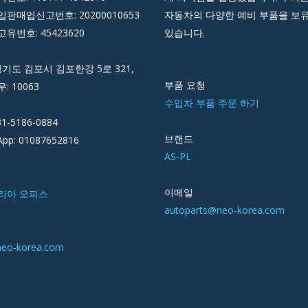
판매업신고번호: 20200010653
자동차의 다양한 예비 부품을 보
유번호: 45423620
있습니다.
경기도 김포시 김포한강 5로 321,
부품 요청
우: 10063
수입차 부품 주문 하기
31-5186-0884
브랜드
pp: 01087652816
AS-PL
이메일
리아 오피스
autoparts@neo-korea.com
neo-korea.com