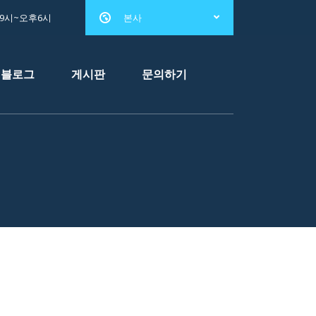
전9시~오후6시
본사
블로그
게시판
문의하기