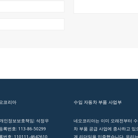
네오코리아
수입 자동차 부품 사업부
 개인정보보호책임: 석정우
네오코리아는 이미 오래전부터 수
록번호: 113-86-50299
차 부품 공급 사업에 종사하고 있으
호: 110111-4642610
계 리더임을 입증했습니다. 우리는