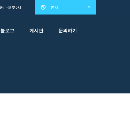
전9시~오후6시
본사
블로그
게시판
문의하기