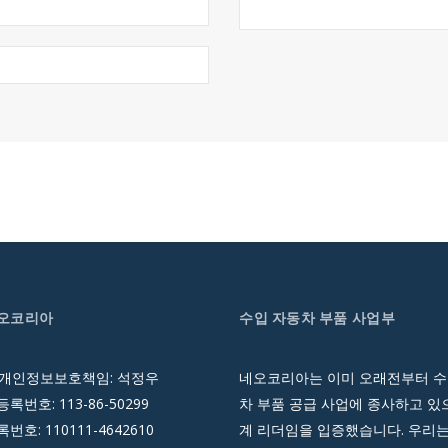
네오코리아
수입 자동차 부품 사업부
 개인정보보호책임: 석정우
네오코리아는 이미 오래전부터 수
록번호: 113-86-50299
차 부품 공급 사업에 종사하고 있으
호: 110111-4642610
계 리더임을 입증했습니다. 우리는