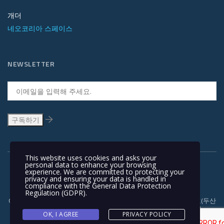
개더
네오코리아 스페이스
NEWSLETTER
This website uses cookies and asks your
personal data to enhance your browsing
experience. We are committed to protecting your
privacy and ensuring your data is handled in
compliance with the
General Data Protection
Regulation (GDPR)
.
Copyright © 1991-2018 | 경기도 안양시 흥안대로 415, 서관 1110호(두산
벤처다임) 우: 14059 | T +82-31-478-5434 | F +82-31-478-5437 |
OK, I AGREE
PRIVACY POLICY
NEOKOREA TRADING COMPANY LIMITED. NEOKOREA. ALL RIGHTS