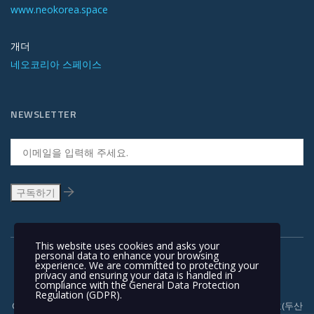
www.neokorea.space
개더
네오코리아 스페이스
NEWSLETTER
This website uses cookies and asks your
personal data to enhance your browsing
experience. We are committed to protecting your
privacy and ensuring your data is handled in
compliance with the
General Data Protection
Regulation (GDPR)
.
Copyright © 1991-2018 | 경기도 안양시 흥안대로 415, 서관 1110호(두산