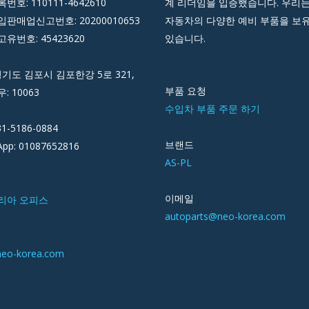
호: 110111-4642610
계 리더임을 입증했습니다. 우리는
판매업신고번호: 20200010653
자동차의 다양한 예비 부품을 보
유번호: 45423620
있습니다.
경기도 김포시 김포한강 5로 321,
부품 요청
우: 10063
수입차 부품 주문 하기
31-5186-0884
브랜드
pp: 01087652816
AS-PL
이메일
리아 오피스
autoparts@neo-korea.com
neo-korea.com