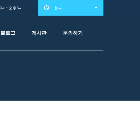
전9시~오후6시
본사
블로그
게시판
문의하기