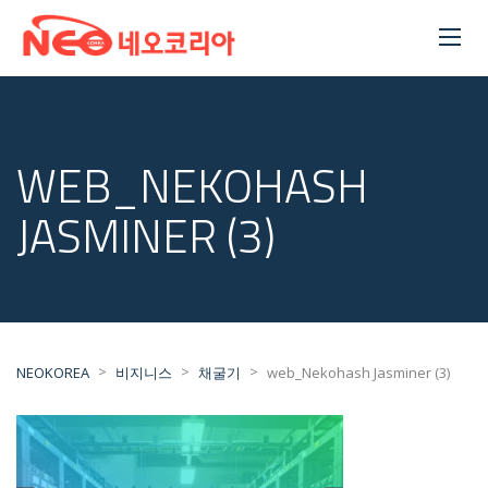
WEB_NEKOHASH
JASMINER (3)
>
>
>
NEOKOREA
비지니스
채굴기
web_Nekohash Jasminer (3)