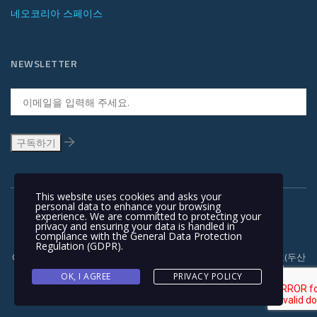
네오코리아 스페이스
NEWSLETTER
This website uses cookies and asks your
personal data to enhance your browsing
experience. We are committed to protecting your
privacy and ensuring your data is handled in
compliance with the
General Data Protection
Regulation (GDPR)
.
Copyright © 1991-2018 | 경기도 안양시 흥안대로 415, 서관 1110호(두산
벤처다임) 우: 14059 | T +82-31-478-5434 | F +82-31-478-5437 |
OK, I AGREE
PRIVACY POLICY
NEOKOREA TRADING COMPANY LIMITED. NEOKOREA. ALL RIGHTS
RESERVED. |
이용 약관과 개인정보 보호정책