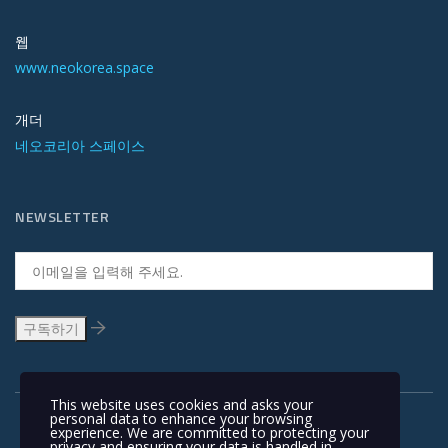
웹
www.neokorea.space
개더
네오코리아 스페이스
NEWSLETTER
This website uses cookies and asks your
personal data to enhance your browsing
experience. We are committed to protecting your
privacy and ensuring your data is handled in