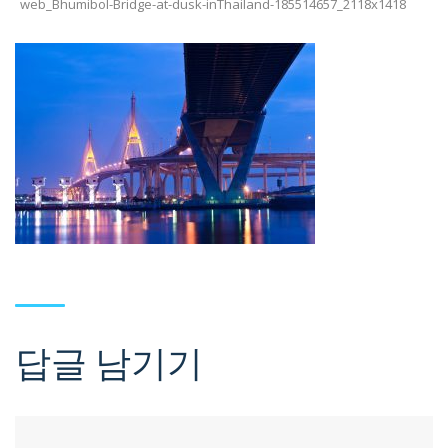
web_Bhumibol-Bridge-at-dusk-inThailand-185514657_2118x1418
답글 남기기