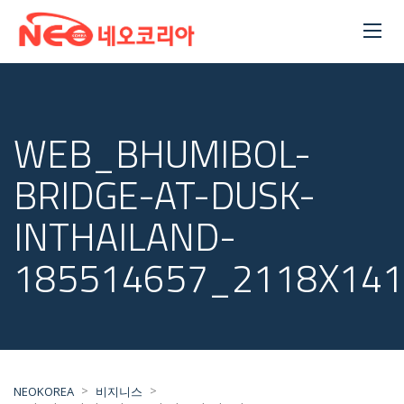
WEB_BHUMIBOL-
BRIDGE-AT-DUSK-
INTHAILAND-
185514657_2118X141
>
>
NEOKOREA
비지니스