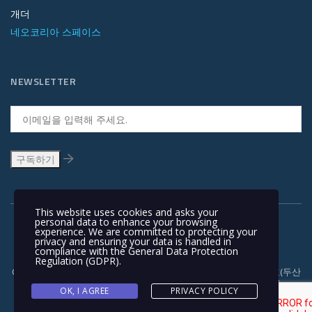
개더
네오코리아 스페이스
NEWSLETTER
This website uses cookies and asks your
personal data to enhance your browsing
experience. We are committed to protecting your
privacy and ensuring your data is handled in
compliance with the
General Data Protection
Regulation (GDPR)
.
Copyright © 1991-2018 | 경기도 안양시 흥안대로 415, 서관 1110호(두산
벤처다임) 우: 14059 | T +82-31-478-5434 | F +82-31-478-5437 |
OK, I AGREE
PRIVACY POLICY
NEOKOREA TRADING COMPANY LIMITED. NEOKOREA. ALL RIGHTS
RESERVED. |
이용 약관과 개인정보 보호정책