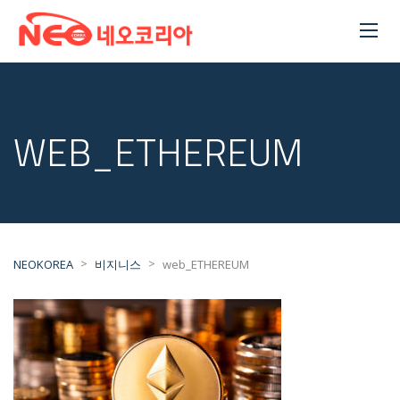
WEB_ETHEREUM
>
>
NEOKOREA
비지니스
web_ETHEREUM