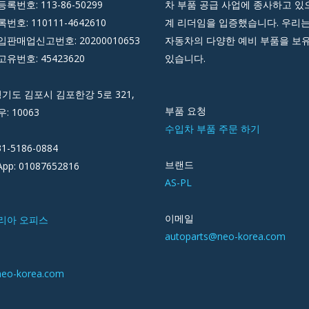
록번호: 113-86-50299
차 부품 공급 사업에 종사하고 있으
호: 110111-4642610
계 리더임을 입증했습니다. 우리는
판매업신고번호: 20200010653
자동차의 다양한 예비 부품을 보
유번호: 45423620
있습니다.
경기도 김포시 김포한강 5로 321,
부품 요청
우: 10063
수입차 부품 주문 하기
31-5186-0884
브랜드
pp: 01087652816
AS-PL
이메일
리아 오피스
autoparts@neo-korea.com
neo-korea.com