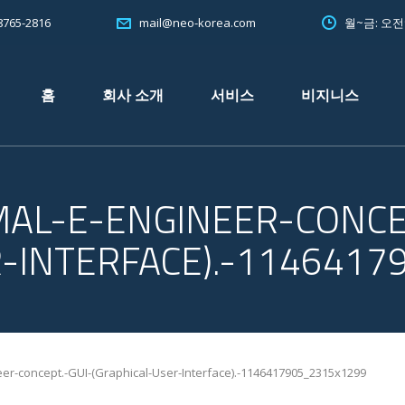
765-2816
월~금: 오
mail@neo-korea.com
홈
회사 소개
서비스
비지니스
L-E-ENGINEER-CONCEP
R-INTERFACE).-114641
r-concept.-GUI-(Graphical-User-Interface).-1146417905_2315x1299