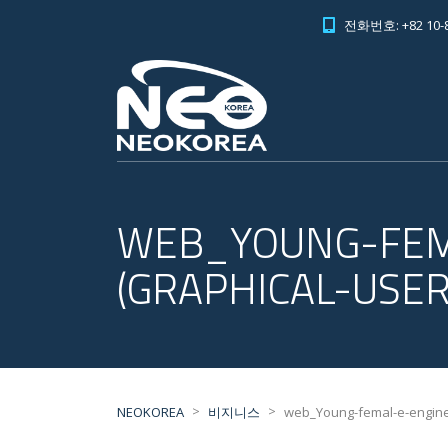
전화번호: +82 10-8
WEB_YOUNG-FEMA
(GRAPHICAL-USE
>
>
NEOKOREA
비지니스
web_Young-femal-e-enginee