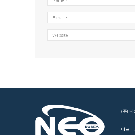
(주) 
대표 |