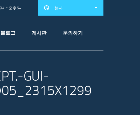
전9시~오후6시
본사
블로그
게시판
문의하기
T.-GUI-
7905_2315X1299