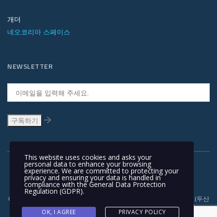
개더
네오코리아 스페이스
NEWSLETTER
This website uses cookies and asks your
personal data to enhance your browsing
experience. We are committed to protecting your
privacy and ensuring your data is handled in
compliance with the
General Data Protection
Regulation (GDPR)
.
Copyright © 1991-2018 | 경기도 안양시 흥안대로 415, 서관 1110호(두산
벤처다임) 우: 14059 | T +82-31-478-5434 | F +82-31-478-5437 |
OK, I AGREE
PRIVACY POLICY
NEOKOREA TRADING COMPANY LIMITED. NEOKOREA. ALL RIGHTS