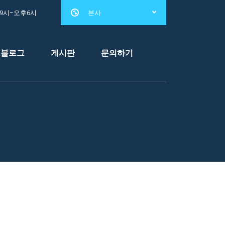
전9시~오후6시
본사
블로그
게시판
문의하기