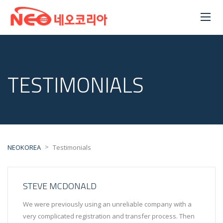
TESTIMONIALS
>
NEOKOREA
Testimonials
STEVE MCDONALD
We were previously using an unreliable company with a
very complicated registration and transfer process. Then