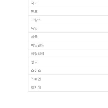
국가
인도
프랑스
독일
미국
아일랜드
이탈리아
영국
스위스
스페인
벨기에