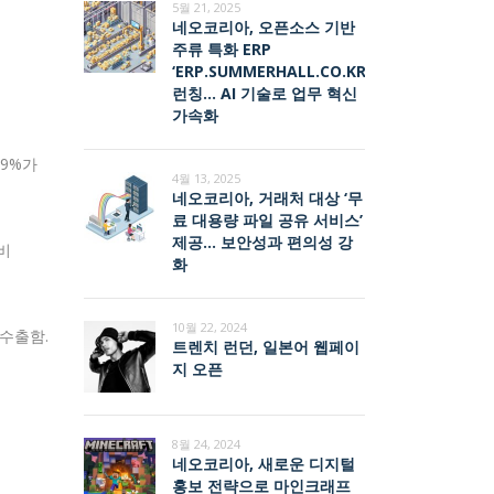
5월 21, 2025
네오코리아, 오픈소스 기반
주류 특화 ERP
‘ERP.SUMMERHALL.CO.KR’
런칭… AI 기술로 업무 혁신
가속화
19%가
4월 13, 2025
네오코리아, 거래처 대상 ‘무
료 대용량 파일 공유 서비스’
제공… 보안성과 편의성 강
비
화
10월 22, 2024
수출함.
트렌치 런던, 일본어 웹페이
지 오픈
8월 24, 2024
네오코리아, 새로운 디지털
홍보 전략으로 마인크래프