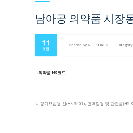
남아공 의약품 시장
11
Posted by NEOKOREA
Category
8월
□ 의약품 HS코드
ㅇ 장기요법용 선(HS 3001), 면역혈청 및 관련품(HS 3