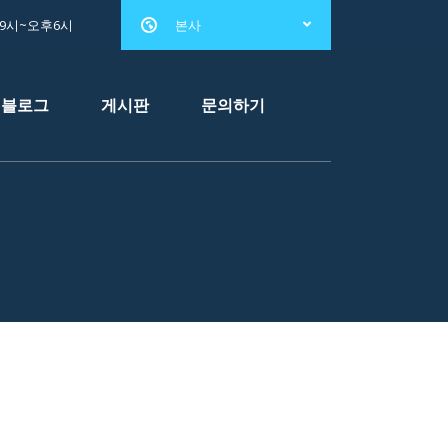
전9시~오후6시
본사
블로그
게시판
문의하기