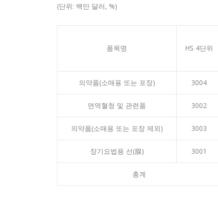
(단위: 백만 달러, %)
품목명
HS 4단위
의약품(소매용 또는 포장)
3004
면역혈청 및 관련품
3002
의약품(소매용 또는 포장 제외)
3003
장기요법용 선(腺)
3001
총계