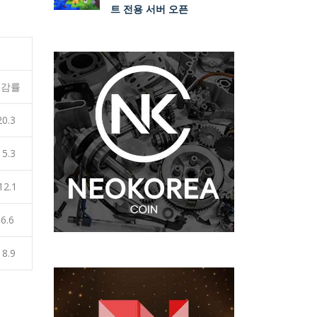
트 전용 서버 오픈
증감률
20.3
15.3
12.1
-6.6
18.9