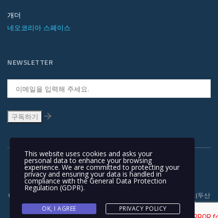
개더
네오코리아 스페이스
NEWSLETTER
This website uses cookies and asks your
personal data to enhance your browsing
experience. We are committed to protecting your
privacy and ensuring your data is handled in
compliance with the
General Data Protection
Regulation (GDPR)
.
Copyright © 1991-2018 | 경기도 안양시 흥안대로 415, 서관 1110호(두산
벤처다임) 우: 14059 | T +82-31-478-5434 | F +82-31-478-5437 |
OK, I AGREE
PRIVACY POLICY
NEOKOREA TRADING COMPANY LIMITED. NEOKOREA. ALL RIGHTS