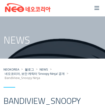
NEWS
>
>
>
NEOKOREA
블로그
NEWS
>
네오코리아, 보안 캐릭터 ‘Snoopy Ninja’ 공개
BandiView_Snoopy Ninja
BANDIVIEW_SNOOPY