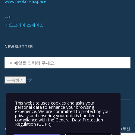
www.neokorea.space
개더
네오코리아 스페이스
NEWSLETTER
This website uses cookies and asks your
personal data to enhance your browsing
experience. We are committed to protecting your
privacy and ensuring your data is handled in
compliance with the
General Data Protection
Regulation (GDPR)
.
Copyright © 1991-2018 | 경기도 안양시 흥안대로 415, 서관 1110호(두산
벤처다임) 우: 14059 | T +82-31-478-5434 | F +82-31-478-5437 |