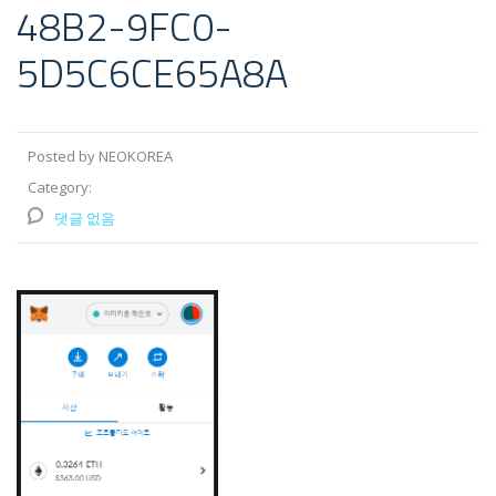
48B2-9FC0-
5D5C6CE65A8A
Posted by NEOKOREA
Category:
댓글 없음