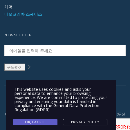
개더
네오코리아 스페이스
NEWSLETTER
This website uses cookies and asks your
personal data to enhance your browsing
experience. We are committed to protecting your
privacy and ensuring your data is handled in
compliance with the
General Data Protection
Regulation (GDPR)
.
Copyright © 1991-2018 | 경기도 안양시 흥안대로 415, 서관 1110호(두산
벤처다임) 우: 14059 | T +82-31-478-5434 | F +82-31-478-5437 |
OK, I AGREE
PRIVACY POLICY
NEOKOREA TRADING COMPANY LIMITED. NEOKOREA. ALL RIGHTS
RESERVED. |
이용 약관과 개인정보 보호정책