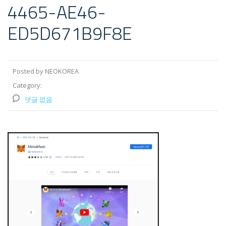
4465-AE46-
ED5D671B9F8E
Posted by NEOKOREA
Category:
댓글 없음