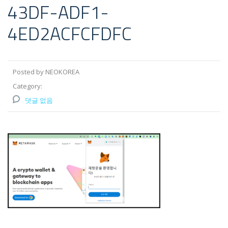
43DF-ADF1-
4ED2ACFCFDFC
Posted by NEOKOREA
Category:
댓글 없음