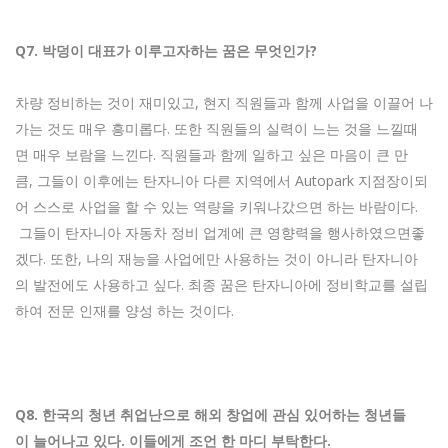
Q7.
박덩이
대표가
이루고자하는
꿈은
무엇인가?
차량 정비하는 것이 재미있고, 현지 직원들과 함께 사업을 이끌어 나
가는 것도 매우 흥미롭다. 또한 직원들의 실력이 느는 것을 느낄때
면 매우 보람을 느낀다. 직원들과 함께 일하고 싶은 마음이 큰 만
큼, 그들이 이후에는 탄자니아 다른 지역에서 Autopark 지점장이되
어 스스로 사업을 할 수 있는 역량을 키워나갔으면 하는 바람이다.
그들이 탄자니아 자동차 정비 업계에 큰 영향력을 행사하였으면좋
겠다. 또한, 나의 재능을 사업에만 사용하는 것이 아니라 탄자니아
의 발전에도 사용하고 싶다. 최종 꿈은 탄자니아에 정비학교를 설립
하여 전문 인재를 양성 하는 것이다.
Q8.
한국의
청년
취업난으로
해외
창업에
관심
있어하는
청년들
이
늘어나고
있다.
이들에게
조언
한
마디
부탁한다.