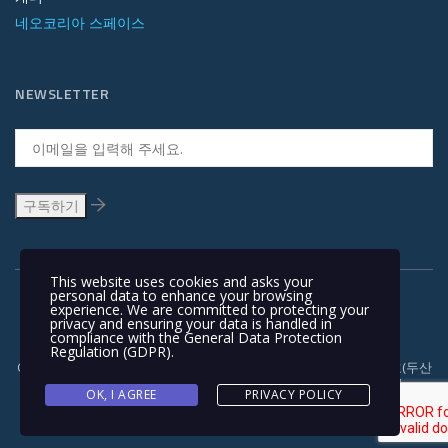
네오코리아 스페이스
NEWSLETTER
This website uses cookies and asks your
personal data to enhance your browsing
experience. We are committed to protecting your
privacy and ensuring your data is handled in
compliance with the
General Data Protection
Regulation (GDPR)
.
Copyright © 1991-2018 | 경기도 안양시 흥안대로 415, 서관 1110호(두산
벤처다임) 우: 14059 | T +82-31-478-5434 | F +82-31-478-5437 |
OK, I AGREE
PRIVACY POLICY
NEOKOREA TRADING COMPANY LIMITED. NEOKOREA. ALL RIGHTS
RESERVED. |
이용 약관과 개인정보 보호정책