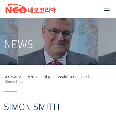
NEWS
>
>
>
>
NEOKOREA
블로그
일상
Breakfast Fireside Chat
Simon Smith
SIMON SMITH