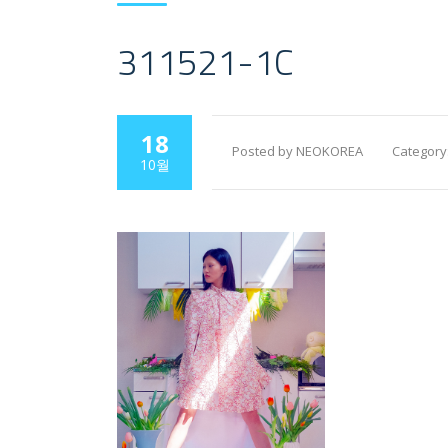
311521-1C
18
Posted by NEOKOREA
Category
10월