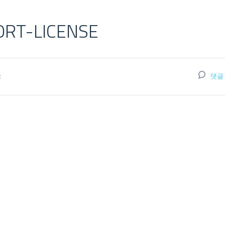
ORT-LICENSE
:
댓글