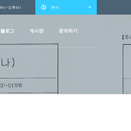
전9시~오후6시
본사
블로그
게시판
문의하기