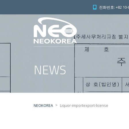
전화번호: +82 10-8
NEWS
>
NEOKOREA
Liquor-importexport-license