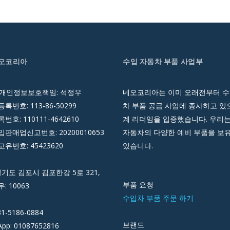
네오코리아
수입 자동차 부품 사업부
 개인정보보호책임: 석정우
네오코리아는 이미 오래전부터 수
록번호: 113-86-50299
차 부품 공급 사업에 종사하고 있으
호: 110111-4642610
계 리더임을 입증했습니다. 우리는
판매업신고번호: 20200010653
자동차의 다양한 예비 부품을 보
유번호: 45423620
있습니다.
경기도 김포시 김포한강 5로 321,
부품 요청
우: 10063
수입차 부품 주문 하기
31-5186-0884
브랜드
pp: 01087652816