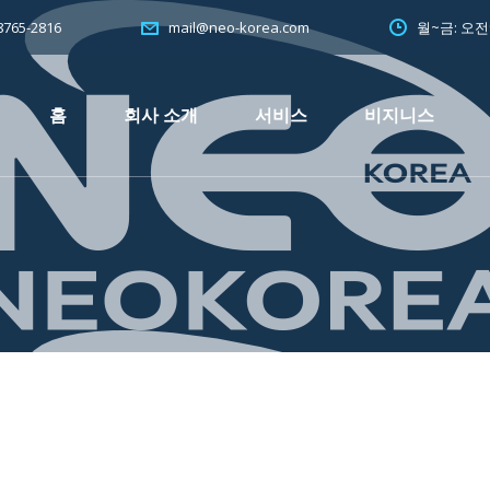
765-2816
월~금: 오
mail@neo-korea.com
홈
회사 소개
서비스
비지니스