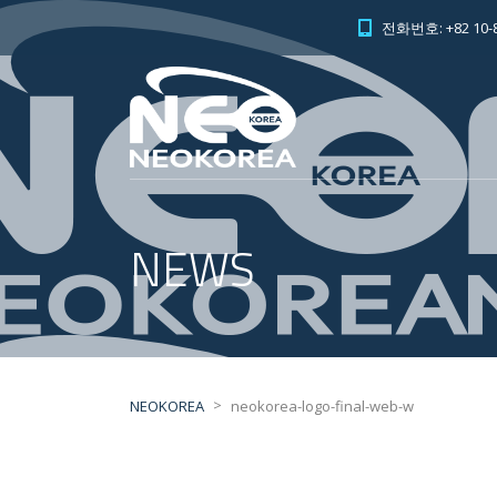
전화번호: +82 10-8
NEWS
>
NEOKOREA
neokorea-logo-final-web-w