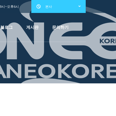
전9시~오후6시
본사
블로그
게시판
문의하기