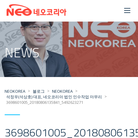
NEWS
>
>
>
NEOKOREA
블로그
NEOKOREA
>
석정우(석상호) 대표, 네오코리아 법인 인수작업 마무리
3698601005_20180806135841_5492623271
3698601005_2018080613