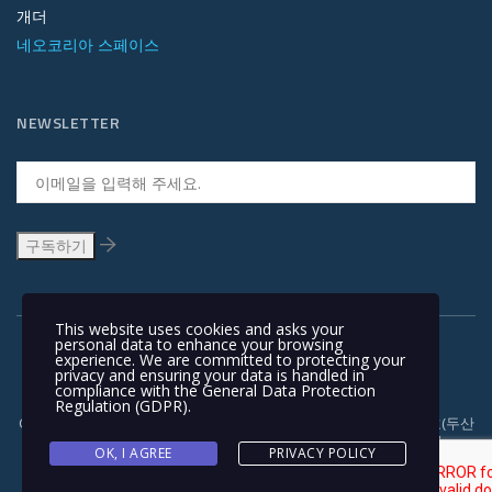
개더
네오코리아 스페이스
NEWSLETTER
This website uses cookies and asks your
personal data to enhance your browsing
experience. We are committed to protecting your
privacy and ensuring your data is handled in
compliance with the
General Data Protection
Regulation (GDPR)
.
Copyright © 1991-2018 | 경기도 안양시 흥안대로 415, 서관 1110호(두산
벤처다임) 우: 14059 | T +82-31-478-5434 | F +82-31-478-5437 |
OK, I AGREE
PRIVACY POLICY
NEOKOREA TRADING COMPANY LIMITED. NEOKOREA. ALL RIGHTS
RESERVED. |
이용 약관과 개인정보 보호정책