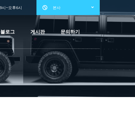
전9시~오후6시
본사
블로그
게시판
문의하기