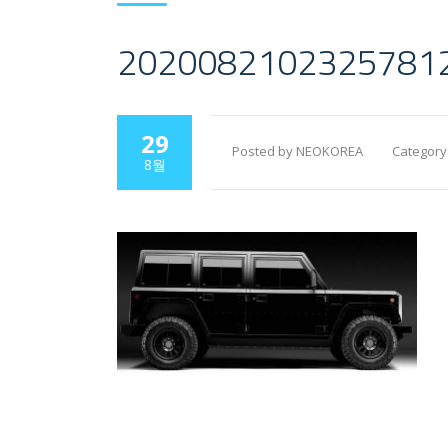
2020082102325781
29
Posted by NEOKOREA
Category
8월