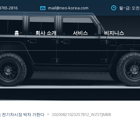
765-2816
월~금: 오
mail@neo-korea.com
홈
회사 소개
서비스
비지니스
>
 美 전기차시장 박차 가한다
20200821023257812_WZSTJMBB