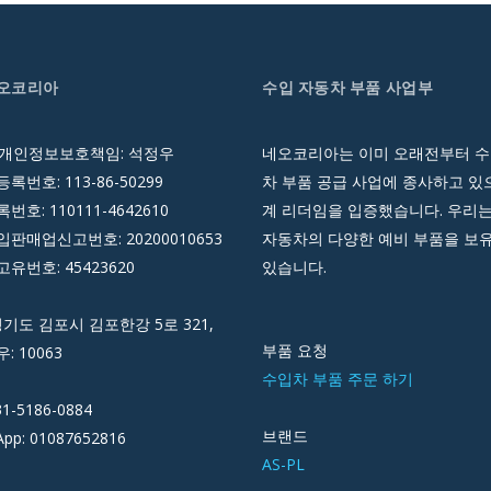
네오코리아
수입 자동차 부품 사업부
 개인정보보호책임: 석정우
네오코리아는 이미 오래전부터 수
록번호: 113-86-50299
차 부품 공급 사업에 종사하고 있으
호: 110111-4642610
계 리더임을 입증했습니다. 우리는
판매업신고번호: 20200010653
자동차의 다양한 예비 부품을 보
유번호: 45423620
있습니다.
경기도 김포시 김포한강 5로 321,
부품 요청
우: 10063
수입차 부품 주문 하기
31-5186-0884
브랜드
pp: 01087652816
AS-PL