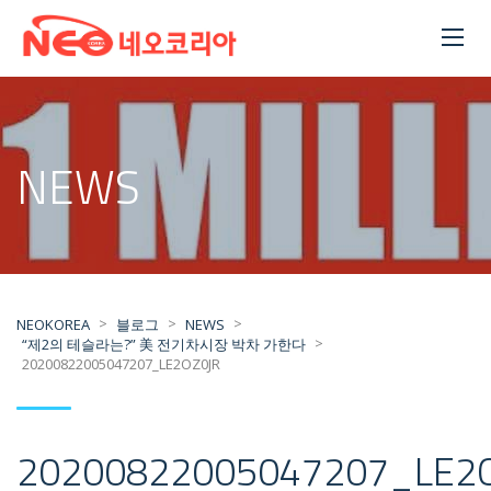
NEWS
>
>
>
NEOKOREA
블로그
NEWS
>
“제2의 테슬라는?” 美 전기차시장 박차 가한다
20200822005047207_LE2OZ0JR
20200822005047207_LE2