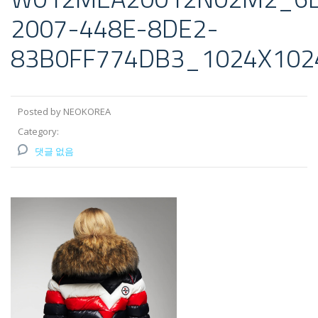
2007-448E-8DE2-
83B0FF774DB3_1024X102
Posted by NEOKOREA
Category:
댓글 없음