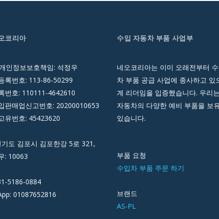
네오코리아
수입 자동차 부품 사업부
 개인정보보호책임: 석정우
네오코리아는 이미 오래전부터 수
록번호: 113-86-50299
차 부품 공급 사업에 종사하고 있으
호: 110111-4642610
계 리더임을 입증했습니다. 우리는
판매업신고번호: 20200010653
자동차의 다양한 예비 부품을 보
유번호: 45423620
있습니다.
경기도 김포시 김포한강 5로 321,
부품 요청
우: 10063
수입차 부품 주문 하기
31-5186-0884
브랜드
pp: 01087652816
AS-PL