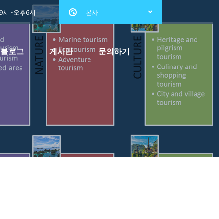
전9시~오후6시
본사
블로그
게시판
문의하기