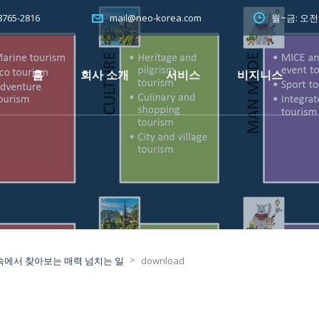
765-2816
월~금: 오
mail@neo-korea.com
홈
회사 소개
서비스
비지니스
>
속에서 찾아보는 매력 넘치는 일
download