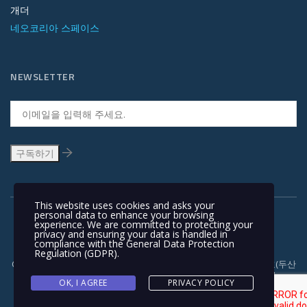
개더
네오코리아 스페이스
NEWSLETTER
This website uses cookies and asks your
personal data to enhance your browsing
experience. We are committed to protecting your
privacy and ensuring your data is handled in
compliance with the
General Data Protection
Regulation (GDPR)
.
Copyright © 1991-2018 | 경기도 안양시 흥안대로 415, 서관 1110호(두산
벤처다임) 우: 14059 | T +82-31-478-5434 | F +82-31-478-5437 |
OK, I AGREE
PRIVACY POLICY
NEOKOREA TRADING COMPANY LIMITED. NEOKOREA. ALL RIGHTS
RESERVED. |
이용 약관과 개인정보 보호정책