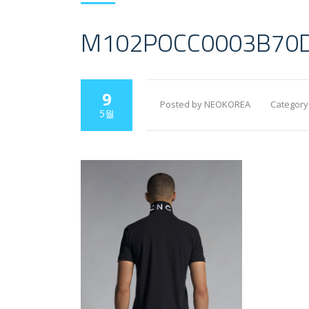
M102POCC0003B70
9
Posted by NEOKOREA
Category
5월