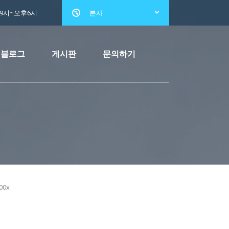
전9시~오후6시
본사
블로그
게시판
문의하기
00x