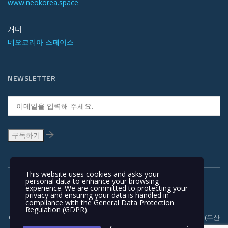
www.neokorea.space
개더
네오코리아 스페이스
NEWSLETTER
This website uses cookies and asks your
personal data to enhance your browsing
experience. We are committed to protecting your
privacy and ensuring your data is handled in
compliance with the
General Data Protection
Regulation (GDPR)
.
Copyright © 1991-2018 | 경기도 안양시 흥안대로 415, 서관 1110호(두산
벤처다임) 우: 14059 | T +82-31-478-5434 | F +82-31-478-5437 |